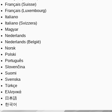
Français (Suisse)
Français (Luxembourg)
Italiano
Italiano (Svizzera)
Magyar
Nederlands
Nederlands (België)
Norsk
Polski
Português
Slovenčina
Suomi
Svenska
Türkçe
Ελληνικά
日本語
한국어