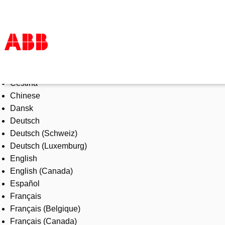
Select Language
Products & Solutions
Čeština
Industries
Chinese
Services
Dansk
About us
Deutsch
Where to buy
Deutsch (Schweiz)
Contact us
Deutsch (Luxemburg)
Careers
English
English (Canada)
Español
Français
Français (Belgique)
Français (Canada)