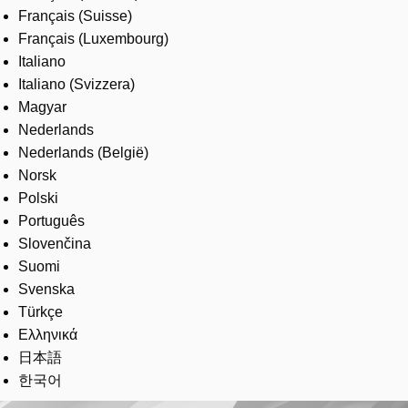
Français (Suisse)
Français (Luxembourg)
Italiano
Italiano (Svizzera)
Magyar
Nederlands
Nederlands (België)
Norsk
Polski
Português
Slovenčina
Suomi
Svenska
Türkçe
Ελληνικά
日本語
한국어