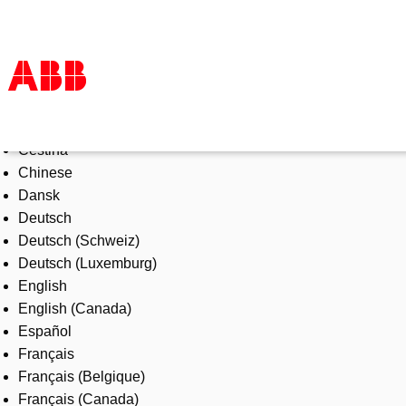
Select Language
Products & Solutions
Čeština
Industries
Chinese
Services
Dansk
About us
Deutsch
Where to buy
Deutsch (Schweiz)
Contact us
Deutsch (Luxemburg)
Careers
English
English (Canada)
Español
Français
Français (Belgique)
Français (Canada)