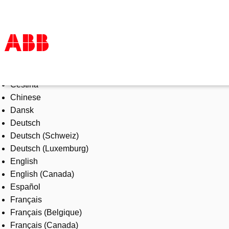
Select Language
Products & Solutions
Čeština
Industries
Chinese
Services
Dansk
About us
Deutsch
Where to buy
Deutsch (Schweiz)
Contact us
Deutsch (Luxemburg)
Careers
English
English (Canada)
Español
Français
Français (Belgique)
Français (Canada)