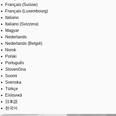
Français (Suisse)
Français (Luxembourg)
Italiano
Italiano (Svizzera)
Magyar
Nederlands
Nederlands (België)
Norsk
Polski
Português
Slovenčina
Suomi
Svenska
Türkçe
Ελληνικά
日本語
한국어