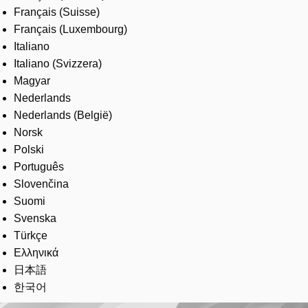
Français (Suisse)
Français (Luxembourg)
Italiano
Italiano (Svizzera)
Magyar
Nederlands
Nederlands (België)
Norsk
Polski
Português
Slovenčina
Suomi
Svenska
Türkçe
Ελληνικά
日本語
한국어