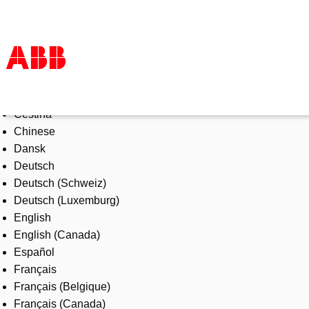
Select Language
Products & Solutions
Čeština
Industries
Chinese
Services
Dansk
About us
Deutsch
Where to buy
Deutsch (Schweiz)
Contact us
Deutsch (Luxemburg)
Careers
English
English (Canada)
Español
Français
Français (Belgique)
Français (Canada)