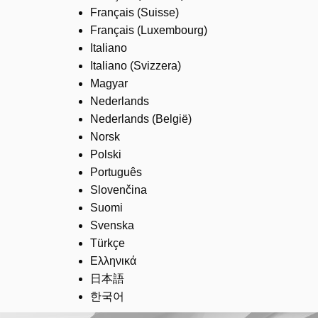
Français (Suisse)
Français (Luxembourg)
Italiano
Italiano (Svizzera)
Magyar
Nederlands
Nederlands (België)
Norsk
Polski
Português
Slovenčina
Suomi
Svenska
Türkçe
Ελληνικά
日本語
한국어