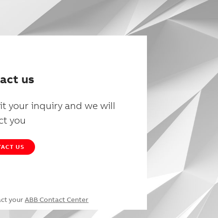
act us
t your inquiry and we will
ct you
ACT US
act your
ABB Contact Center