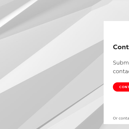
Cont
Submi
conta
CONT
Or cont