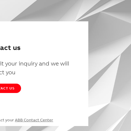
act us
t your inquiry and we will
ct you
ACT US
act your
ABB Contact Center