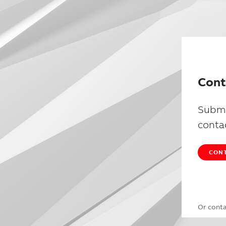
Cont
Submi
conta
CONT
Or cont