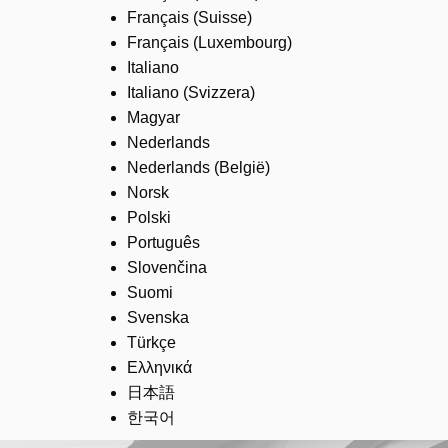
Français (Suisse)
Français (Luxembourg)
Italiano
Italiano (Svizzera)
Magyar
Nederlands
Nederlands (België)
Norsk
Polski
Português
Slovenčina
Suomi
Svenska
Türkçe
Ελληνικά
日本語
한국어