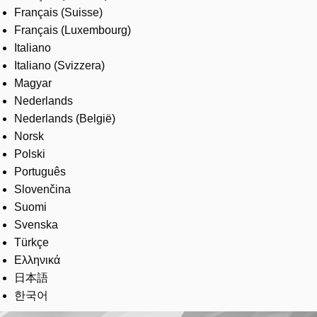
Français (Suisse)
Français (Luxembourg)
Italiano
Italiano (Svizzera)
Magyar
Nederlands
Nederlands (België)
Norsk
Polski
Português
Slovenčina
Suomi
Svenska
Türkçe
Ελληνικά
日本語
한국어