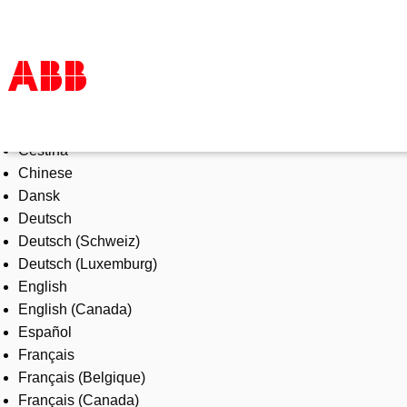
Select Language
Products & Solutions
Čeština
Industries
Chinese
Services
Dansk
About us
Deutsch
Where to buy
Deutsch (Schweiz)
Contact us
Deutsch (Luxemburg)
Careers
English
English (Canada)
Español
Français
Français (Belgique)
Français (Canada)