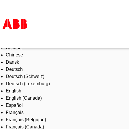
Select Language
Products & Solutions
Čeština
Industries
Chinese
Services
Dansk
About us
Deutsch
Where to buy
Deutsch (Schweiz)
Contact us
Deutsch (Luxemburg)
Careers
English
English (Canada)
Español
Français
Français (Belgique)
Français (Canada)