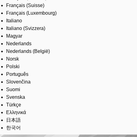
Français (Suisse)
Français (Luxembourg)
Italiano
Italiano (Svizzera)
Magyar
Nederlands
Nederlands (België)
Norsk
Polski
Português
Slovenčina
Suomi
Svenska
Türkçe
Ελληνικά
日本語
한국어