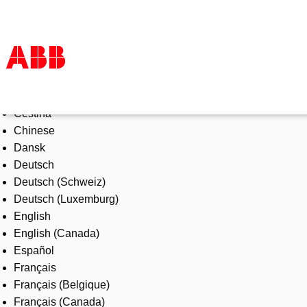
Select Language
Products & Solutions
Čeština
Industries
Chinese
Services
Dansk
About us
Deutsch
Where to buy
Deutsch (Schweiz)
Contact us
Deutsch (Luxemburg)
Careers
English
English (Canada)
Español
Français
Français (Belgique)
Français (Canada)