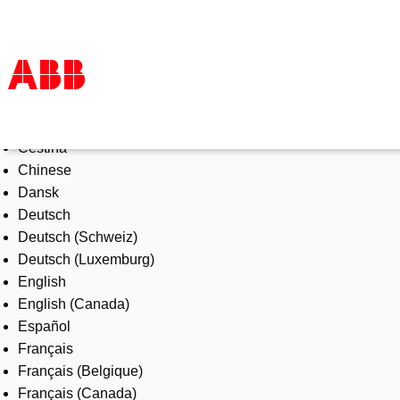
Select Language
Products & Solutions
Čeština
Industries
Chinese
Services
Dansk
About us
Deutsch
Where to buy
Deutsch (Schweiz)
Contact us
Deutsch (Luxemburg)
Careers
English
English (Canada)
Español
Français
Français (Belgique)
Français (Canada)