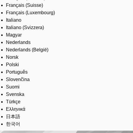
Français (Suisse)
Français (Luxembourg)
Italiano
Italiano (Svizzera)
Magyar
Nederlands
Nederlands (België)
Norsk
Polski
Português
Slovenčina
Suomi
Svenska
Türkçe
Ελληνικά
日本語
한국어