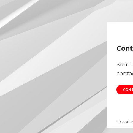
Cont
Submi
conta
CONT
Or cont