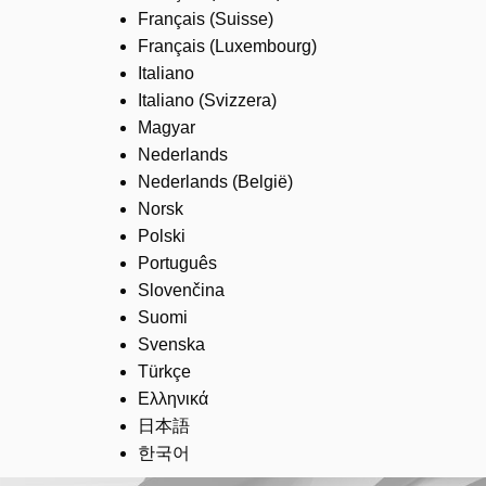
Français (Suisse)
Français (Luxembourg)
Italiano
Italiano (Svizzera)
Magyar
Nederlands
Nederlands (België)
Norsk
Polski
Português
Slovenčina
Suomi
Svenska
Türkçe
Ελληνικά
日本語
한국어