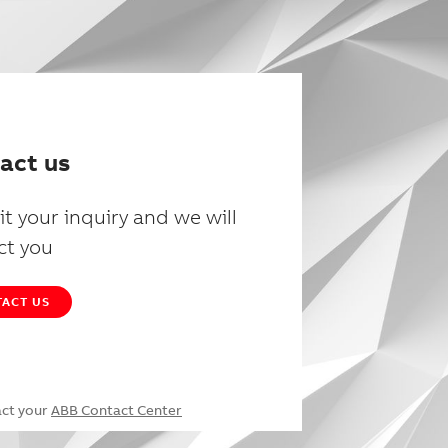
act us
t your inquiry and we will
ct you
ACT US
act your
ABB Contact Center