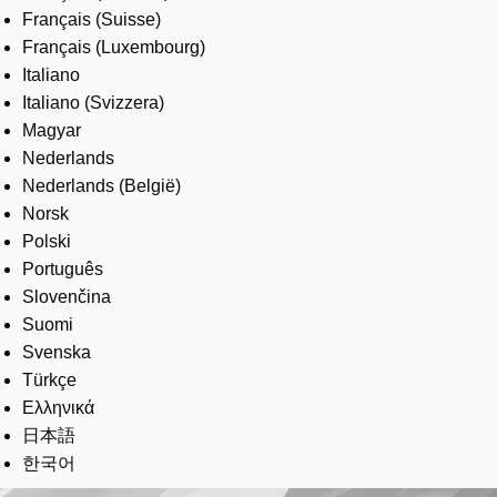
Français (Suisse)
Français (Luxembourg)
Italiano
Italiano (Svizzera)
Magyar
Nederlands
Nederlands (België)
Norsk
Polski
Português
Slovenčina
Suomi
Svenska
Türkçe
Ελληνικά
日本語
한국어