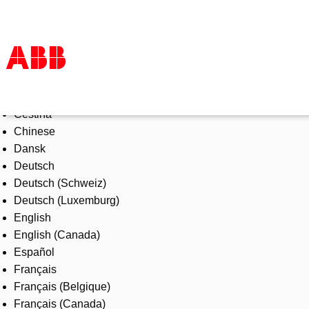
Select Language
Products & Solutions
Čeština
Industries
Chinese
Services
Dansk
About us
Deutsch
Where to buy
Deutsch (Schweiz)
Contact us
Deutsch (Luxemburg)
Careers
English
English (Canada)
Español
Français
Français (Belgique)
Français (Canada)