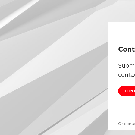
Cont
Submi
conta
CONT
Or cont