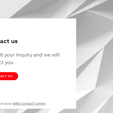
act us
t your inquiry and we will
ct you
ACT US
act your
ABB Contact Center