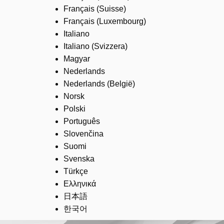
Français (Suisse)
Français (Luxembourg)
Italiano
Italiano (Svizzera)
Magyar
Nederlands
Nederlands (België)
Norsk
Polski
Português
Slovenčina
Suomi
Svenska
Türkçe
Ελληνικά
日本語
한국어