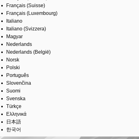
Français (Suisse)
Français (Luxembourg)
Italiano
Italiano (Svizzera)
Magyar
Nederlands
Nederlands (België)
Norsk
Polski
Português
Slovenčina
Suomi
Svenska
Türkçe
Ελληνικά
日本語
한국어