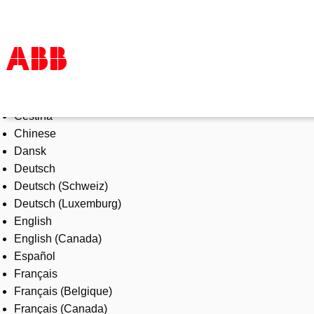
Select Language
Products & Solutions
Čeština
Industries
Chinese
Services
Dansk
About us
Deutsch
Where to buy
Deutsch (Schweiz)
Contact us
Deutsch (Luxemburg)
Careers
English
English (Canada)
Español
Français
Français (Belgique)
Français (Canada)