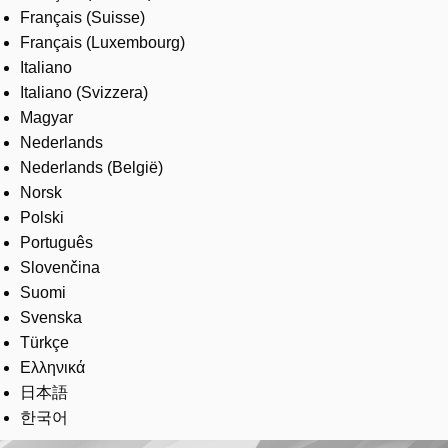
Français (Suisse)
Français (Luxembourg)
Italiano
Italiano (Svizzera)
Magyar
Nederlands
Nederlands (België)
Norsk
Polski
Português
Slovenčina
Suomi
Svenska
Türkçe
Ελληνικά
日本語
한국어