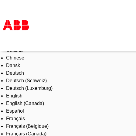
Select Language
Products & Solutions
Čeština
Industries
Chinese
Services
Dansk
About us
Deutsch
Where to buy
Deutsch (Schweiz)
Contact us
Deutsch (Luxemburg)
Careers
English
English (Canada)
Español
Français
Français (Belgique)
Français (Canada)