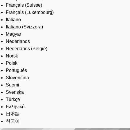
Français (Suisse)
Français (Luxembourg)
Italiano
Italiano (Svizzera)
Magyar
Nederlands
Nederlands (België)
Norsk
Polski
Português
Slovenčina
Suomi
Svenska
Türkçe
Ελληνικά
日本語
한국어