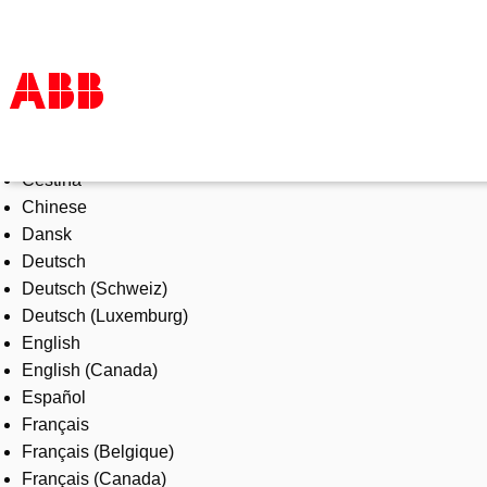
Select Language
Products & Solutions
Čeština
Industries
Chinese
Services
Dansk
About us
Deutsch
Where to buy
Deutsch (Schweiz)
Contact us
Deutsch (Luxemburg)
Careers
English
English (Canada)
Español
Français
Français (Belgique)
Français (Canada)