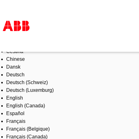
Select Language
Products & Solutions
Čeština
Industries
Chinese
Services
Dansk
About us
Deutsch
Where to buy
Deutsch (Schweiz)
Contact us
Deutsch (Luxemburg)
Careers
English
English (Canada)
Español
Français
Français (Belgique)
Français (Canada)