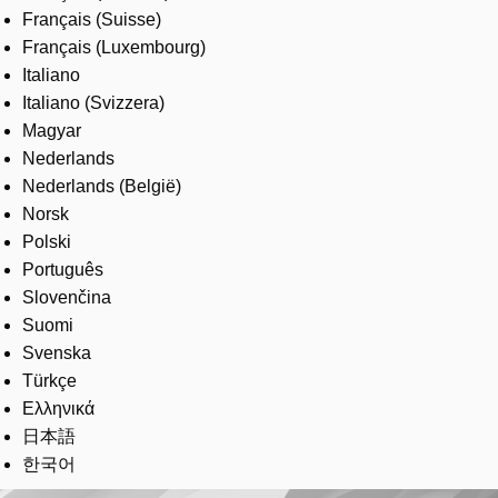
Français (Suisse)
Français (Luxembourg)
Italiano
Italiano (Svizzera)
Magyar
Nederlands
Nederlands (België)
Norsk
Polski
Português
Slovenčina
Suomi
Svenska
Türkçe
Ελληνικά
日本語
한국어