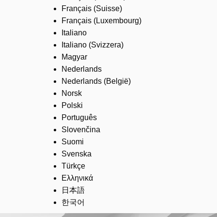
Français (Suisse)
Français (Luxembourg)
Italiano
Italiano (Svizzera)
Magyar
Nederlands
Nederlands (België)
Norsk
Polski
Português
Slovenčina
Suomi
Svenska
Türkçe
Ελληνικά
日本語
한국어