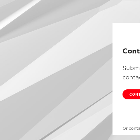
Cont
Submi
conta
CONT
Or cont