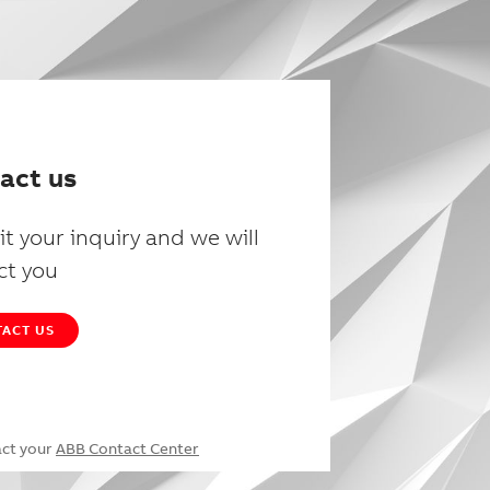
act us
t your inquiry and we will
ct you
ACT US
act your
ABB Contact Center