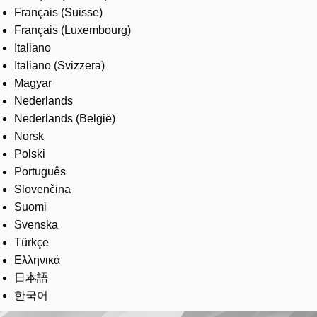
Français (Suisse)
Français (Luxembourg)
Italiano
Italiano (Svizzera)
Magyar
Nederlands
Nederlands (België)
Norsk
Polski
Português
Slovenčina
Suomi
Svenska
Türkçe
Ελληνικά
日本語
한국어