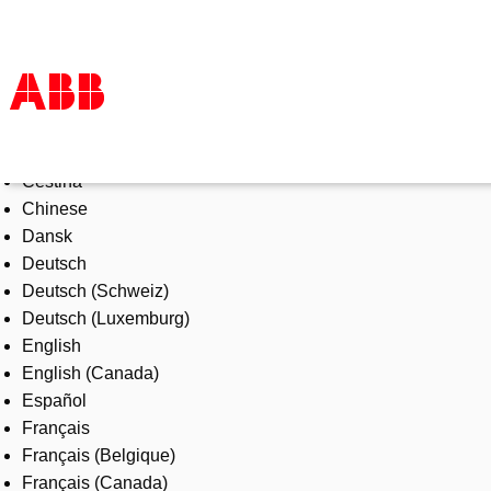
Select Language
Products & Solutions
Čeština
Industries
Chinese
Services
Dansk
About us
Deutsch
Where to buy
Deutsch (Schweiz)
Contact us
Deutsch (Luxemburg)
Careers
English
English (Canada)
Español
Français
Français (Belgique)
Français (Canada)