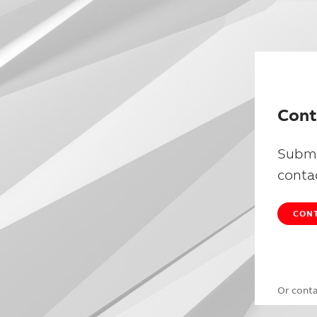
Cont
Submi
conta
CONT
Or cont