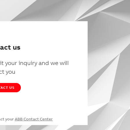
act us
t your inquiry and we will
ct you
ACT US
act your
ABB Contact Center