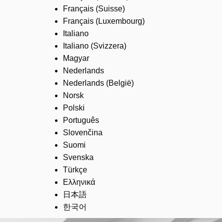
Français (Suisse)
Français (Luxembourg)
Italiano
Italiano (Svizzera)
Magyar
Nederlands
Nederlands (België)
Norsk
Polski
Português
Slovenčina
Suomi
Svenska
Türkçe
Ελληνικά
日本語
한국어