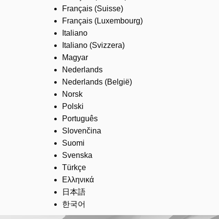
Français (Suisse)
Français (Luxembourg)
Italiano
Italiano (Svizzera)
Magyar
Nederlands
Nederlands (België)
Norsk
Polski
Português
Slovenčina
Suomi
Svenska
Türkçe
Ελληνικά
日本語
한국어