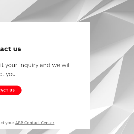
act us
t your inquiry and we will
ct you
ACT US
act your
ABB Contact Center