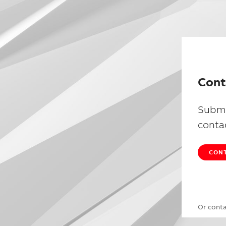
Cont
Submi
conta
CONT
Or cont