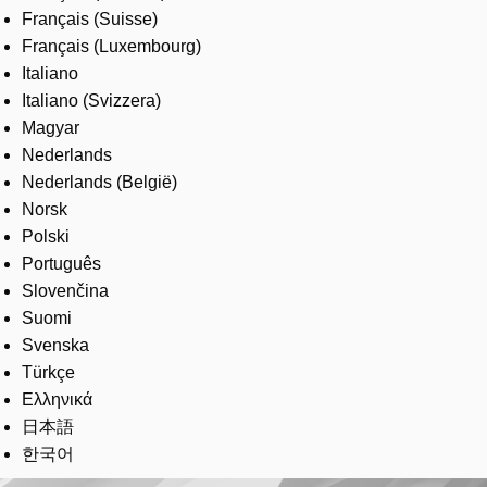
Français (Suisse)
Français (Luxembourg)
Italiano
Italiano (Svizzera)
Magyar
Nederlands
Nederlands (België)
Norsk
Polski
Português
Slovenčina
Suomi
Svenska
Türkçe
Ελληνικά
日本語
한국어