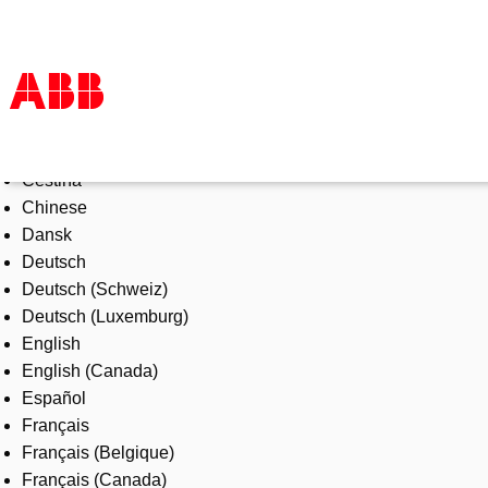
Select Language
Products & Solutions
Čeština
Industries
Chinese
Services
Dansk
About us
Deutsch
Where to buy
Deutsch (Schweiz)
Contact us
Deutsch (Luxemburg)
Careers
English
English (Canada)
Español
Français
Français (Belgique)
Français (Canada)