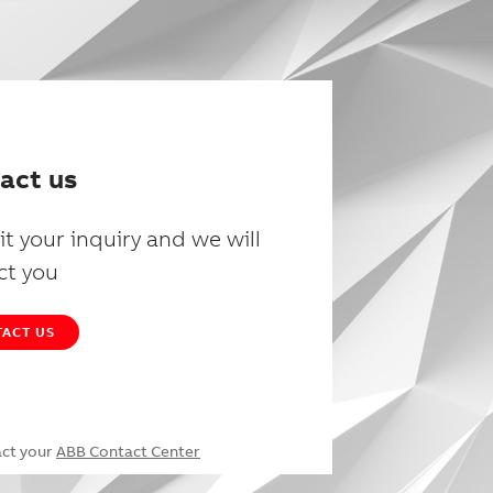
act us
t your inquiry and we will
ct you
ACT US
act your
ABB Contact Center