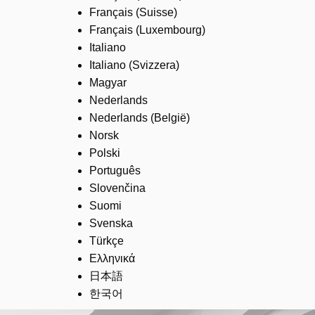
Français (Suisse)
Français (Luxembourg)
Italiano
Italiano (Svizzera)
Magyar
Nederlands
Nederlands (België)
Norsk
Polski
Português
Slovenčina
Suomi
Svenska
Türkçe
Ελληνικά
日本語
한국어