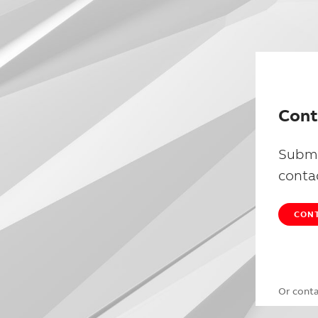
Cont
Submi
conta
CONT
Or cont