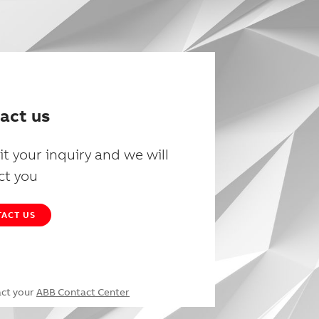
act us
t your inquiry and we will
ct you
ACT US
act your
ABB Contact Center