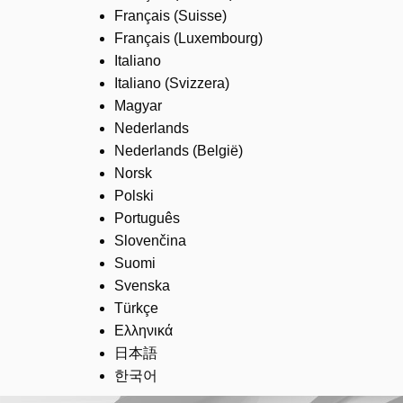
Français (Suisse)
Français (Luxembourg)
Italiano
Italiano (Svizzera)
Magyar
Nederlands
Nederlands (België)
Norsk
Polski
Português
Slovenčina
Suomi
Svenska
Türkçe
Ελληνικά
日本語
한국어