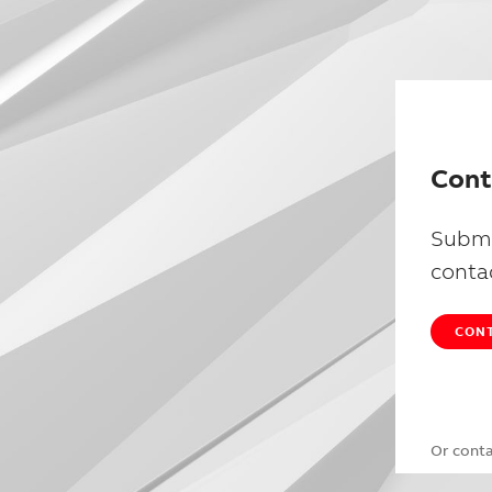
Cont
Submi
conta
CONT
Or cont