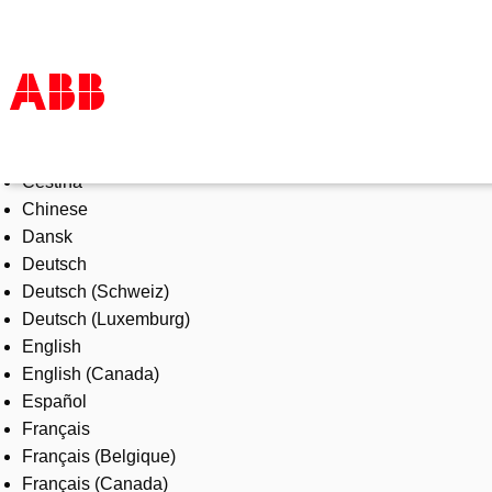
Select Language
Products & Solutions
Čeština
Industries
Chinese
Services
Dansk
About us
Deutsch
Where to buy
Deutsch (Schweiz)
Contact us
Deutsch (Luxemburg)
Careers
English
English (Canada)
Español
Français
Français (Belgique)
Français (Canada)