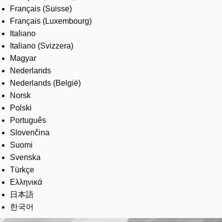
Français (Suisse)
Français (Luxembourg)
Italiano
Italiano (Svizzera)
Magyar
Nederlands
Nederlands (België)
Norsk
Polski
Português
Slovenčina
Suomi
Svenska
Türkçe
Ελληνικά
日本語
한국어