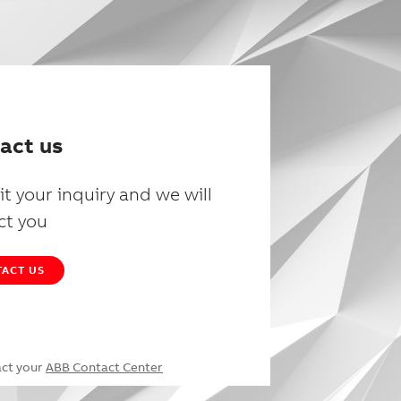
act us
t your inquiry and we will
ct you
ACT US
act your
ABB Contact Center