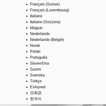
Français (Suisse)
Français (Luxembourg)
Italiano
Italiano (Svizzera)
Magyar
Nederlands
Nederlands (België)
Norsk
Polski
Português
Slovenčina
Suomi
Svenska
Türkçe
Ελληνικά
日本語
한국어