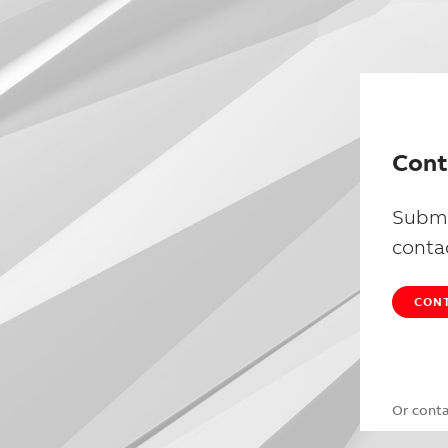
Cont
Submi
conta
CONT
Or cont