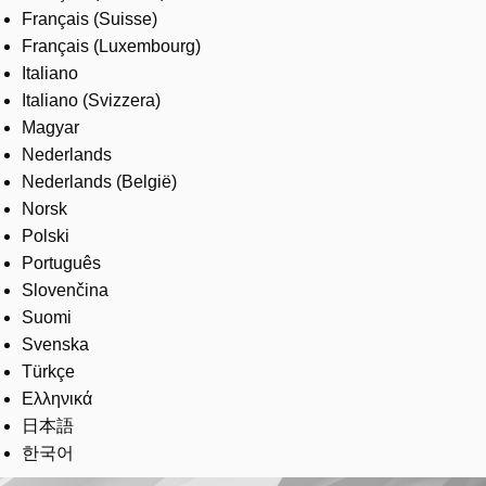
Français (Suisse)
Français (Luxembourg)
Italiano
Italiano (Svizzera)
Magyar
Nederlands
Nederlands (België)
Norsk
Polski
Português
Slovenčina
Suomi
Svenska
Türkçe
Ελληνικά
日本語
한국어