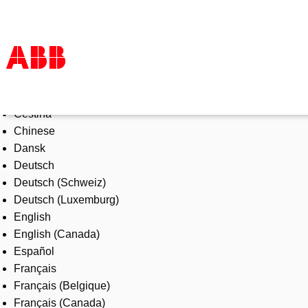
Select Language
Products & Solutions
Čeština
Industries
Chinese
Services
Dansk
About us
Deutsch
Where to buy
Deutsch (Schweiz)
Contact us
Deutsch (Luxemburg)
Careers
English
English (Canada)
Español
Français
Français (Belgique)
Français (Canada)