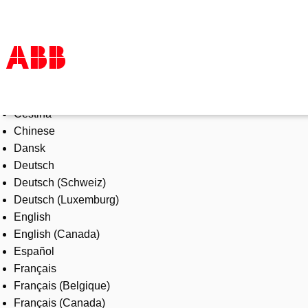
Select Language
Products & Solutions
Čeština
Industries
Chinese
Services
Dansk
About us
Deutsch
Where to buy
Deutsch (Schweiz)
Contact us
Deutsch (Luxemburg)
Careers
English
English (Canada)
Español
Français
Français (Belgique)
Français (Canada)