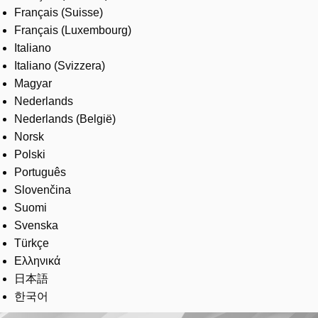
Français (Suisse)
Français (Luxembourg)
Italiano
Italiano (Svizzera)
Magyar
Nederlands
Nederlands (België)
Norsk
Polski
Português
Slovenčina
Suomi
Svenska
Türkçe
Ελληνικά
日本語
한국어