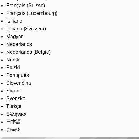
Français (Suisse)
Français (Luxembourg)
Italiano
Italiano (Svizzera)
Magyar
Nederlands
Nederlands (België)
Norsk
Polski
Português
Slovenčina
Suomi
Svenska
Türkçe
Ελληνικά
日本語
한국어