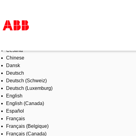
Select Language
Products & Solutions
Čeština
Industries
Chinese
Services
Dansk
About us
Deutsch
Where to buy
Deutsch (Schweiz)
Contact us
Deutsch (Luxemburg)
Careers
English
English (Canada)
Español
Français
Français (Belgique)
Français (Canada)