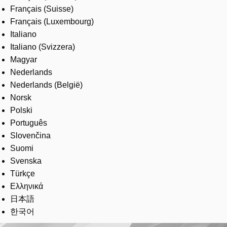
Français (Suisse)
Français (Luxembourg)
Italiano
Italiano (Svizzera)
Magyar
Nederlands
Nederlands (België)
Norsk
Polski
Português
Slovenčina
Suomi
Svenska
Türkçe
Ελληνικά
日本語
한국어