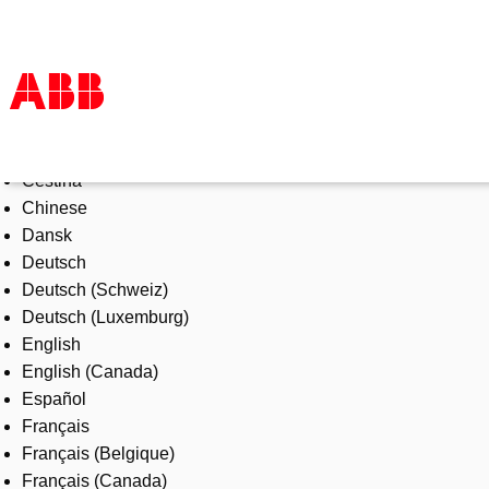
Select Language
Products & Solutions
Čeština
Industries
Chinese
Services
Dansk
About us
Deutsch
Where to buy
Deutsch (Schweiz)
Contact us
Deutsch (Luxemburg)
Careers
English
English (Canada)
Español
Français
Français (Belgique)
Français (Canada)