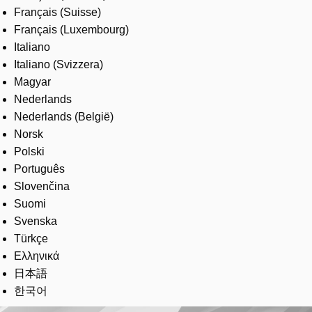
Français (Suisse)
Français (Luxembourg)
Italiano
Italiano (Svizzera)
Magyar
Nederlands
Nederlands (België)
Norsk
Polski
Português
Slovenčina
Suomi
Svenska
Türkçe
Ελληνικά
日本語
한국어