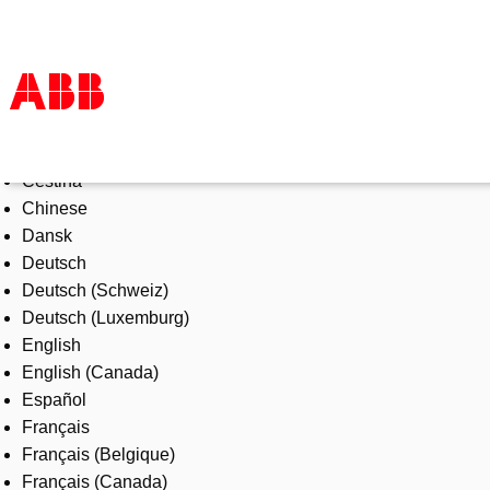
Select Language
Products & Solutions
Čeština
Industries
Chinese
Services
Dansk
About us
Deutsch
Where to buy
Deutsch (Schweiz)
Contact us
Deutsch (Luxemburg)
Careers
English
English (Canada)
Español
Français
Français (Belgique)
Français (Canada)