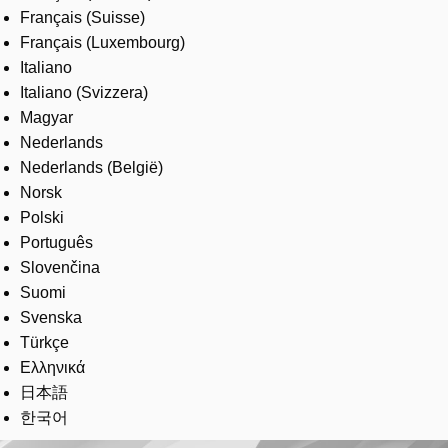
Français (Suisse)
Français (Luxembourg)
Italiano
Italiano (Svizzera)
Magyar
Nederlands
Nederlands (België)
Norsk
Polski
Português
Slovenčina
Suomi
Svenska
Türkçe
Ελληνικά
日本語
한국어