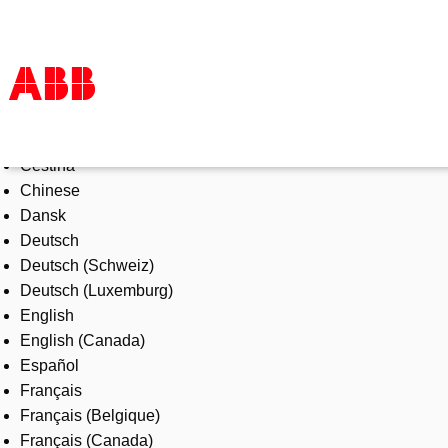
Select Language
Products & Solutions
Čeština
Industries
Chinese
Services
Dansk
About us
Deutsch
Where to buy
Deutsch (Schweiz)
Contact us
Deutsch (Luxemburg)
Careers
English
English (Canada)
Español
Français
Français (Belgique)
Français (Canada)