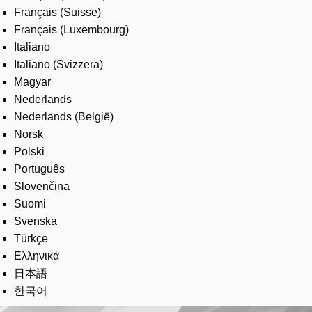
Français (Suisse)
Français (Luxembourg)
Italiano
Italiano (Svizzera)
Magyar
Nederlands
Nederlands (België)
Norsk
Polski
Português
Slovenčina
Suomi
Svenska
Türkçe
Ελληνικά
日本語
한국어