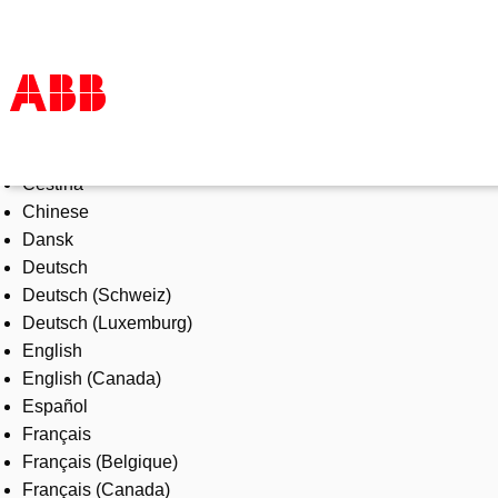
Select Language
Products & Solutions
Čeština
Industries
Chinese
Services
Dansk
About us
Deutsch
Where to buy
Deutsch (Schweiz)
Contact us
Deutsch (Luxemburg)
Careers
English
English (Canada)
Español
Français
Français (Belgique)
Français (Canada)