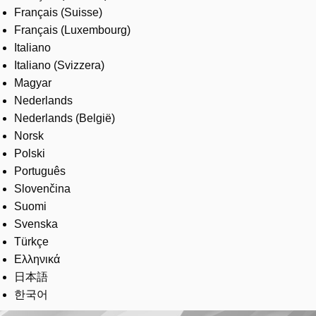
Français (Suisse)
Français (Luxembourg)
Italiano
Italiano (Svizzera)
Magyar
Nederlands
Nederlands (België)
Norsk
Polski
Português
Slovenčina
Suomi
Svenska
Türkçe
Ελληνικά
日本語
한국어