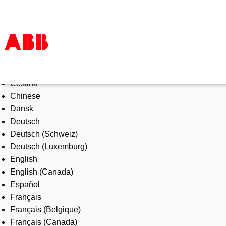
Select Language
Products & Solutions
Čeština
Industries
Chinese
Services
Dansk
About us
Deutsch
Where to buy
Deutsch (Schweiz)
Contact us
Deutsch (Luxemburg)
Careers
English
English (Canada)
Español
Français
Français (Belgique)
Français (Canada)