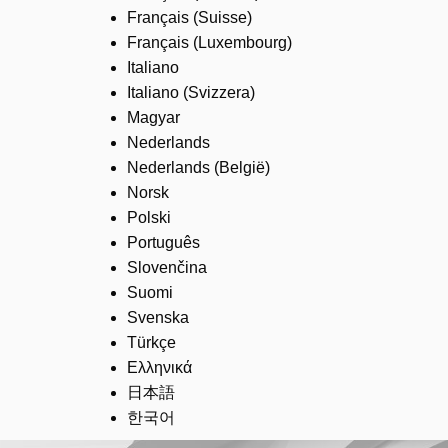
Français (Suisse)
Français (Luxembourg)
Italiano
Italiano (Svizzera)
Magyar
Nederlands
Nederlands (België)
Norsk
Polski
Português
Slovenčina
Suomi
Svenska
Türkçe
Ελληνικά
日本語
한국어