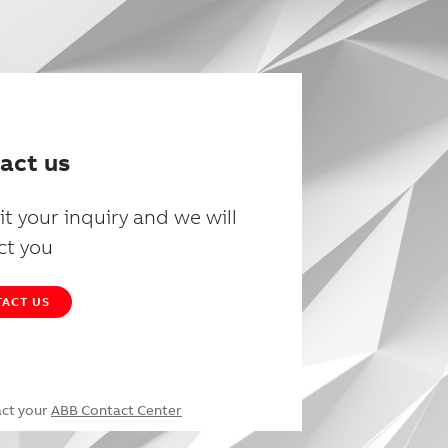
act us
t your inquiry and we will
ct you
ACT US
act your
ABB Contact Center