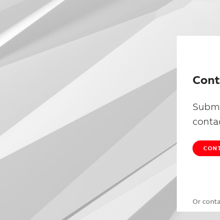
Cont
Submi
conta
CONT
Or cont