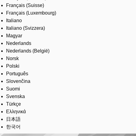
Français (Suisse)
Français (Luxembourg)
Italiano
Italiano (Svizzera)
Magyar
Nederlands
Nederlands (België)
Norsk
Polski
Português
Slovenčina
Suomi
Svenska
Türkçe
Ελληνικά
日本語
한국어