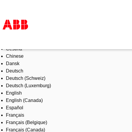
Select Language
Products & Solutions
Čeština
Industries
Chinese
Services
Dansk
About us
Deutsch
Where to buy
Deutsch (Schweiz)
Contact us
Deutsch (Luxemburg)
Careers
English
English (Canada)
Español
Français
Français (Belgique)
Français (Canada)