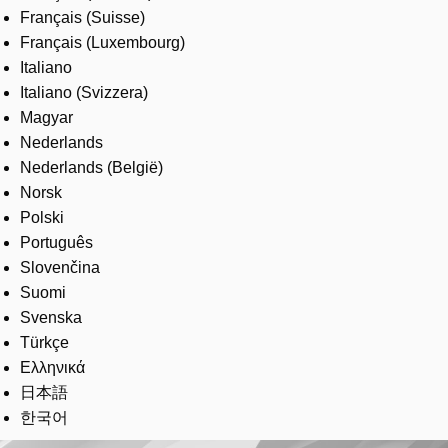
Français (Suisse)
Français (Luxembourg)
Italiano
Italiano (Svizzera)
Magyar
Nederlands
Nederlands (België)
Norsk
Polski
Português
Slovenčina
Suomi
Svenska
Türkçe
Ελληνικά
日本語
한국어