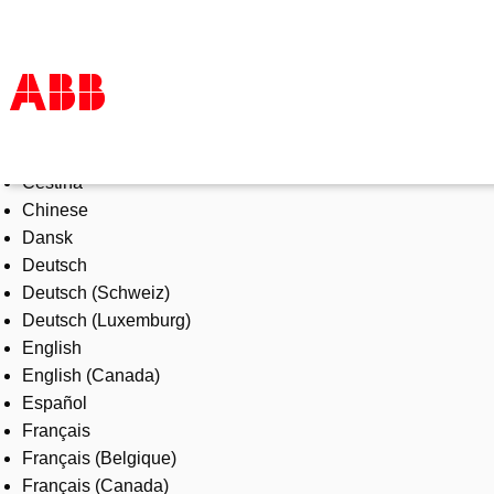
Select Language
Products & Solutions
Čeština
Industries
Chinese
Services
Dansk
About us
Deutsch
Where to buy
Deutsch (Schweiz)
Contact us
Deutsch (Luxemburg)
Careers
English
English (Canada)
Español
Français
Français (Belgique)
Français (Canada)