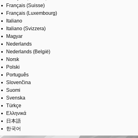
Français (Suisse)
Français (Luxembourg)
Italiano
Italiano (Svizzera)
Magyar
Nederlands
Nederlands (België)
Norsk
Polski
Português
Slovenčina
Suomi
Svenska
Türkçe
Ελληνικά
日本語
한국어