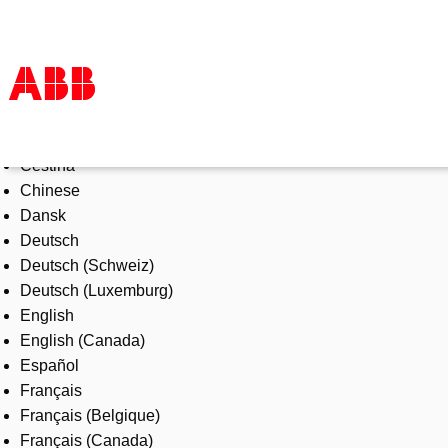
Select Language
Products & Solutions
Čeština
Industries
Chinese
Services
Dansk
About us
Deutsch
Where to buy
Deutsch (Schweiz)
Contact us
Deutsch (Luxemburg)
Careers
English
English (Canada)
Español
Français
Français (Belgique)
Français (Canada)