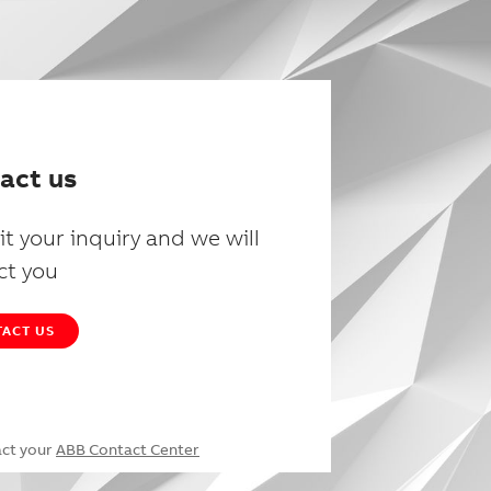
act us
t your inquiry and we will
ct you
ACT US
act your
ABB Contact Center