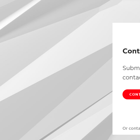
Cont
Submi
conta
CONT
Or cont