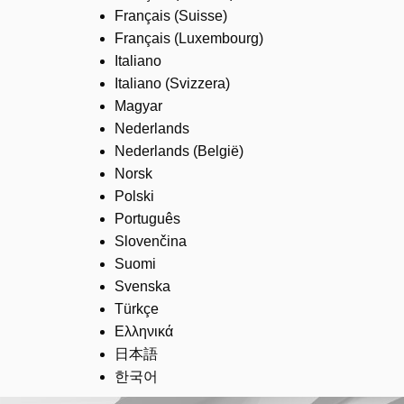
Français (Suisse)
Français (Luxembourg)
Italiano
Italiano (Svizzera)
Magyar
Nederlands
Nederlands (België)
Norsk
Polski
Português
Slovenčina
Suomi
Svenska
Türkçe
Ελληνικά
日本語
한국어