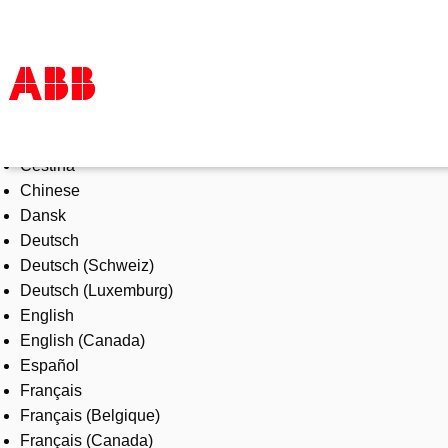
Select Language
Products & Solutions
Čeština
Industries
Chinese
Services
Dansk
About us
Deutsch
Where to buy
Deutsch (Schweiz)
Contact us
Deutsch (Luxemburg)
Careers
English
English (Canada)
Español
Français
Français (Belgique)
Français (Canada)