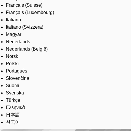
Français (Suisse)
Français (Luxembourg)
Italiano
Italiano (Svizzera)
Magyar
Nederlands
Nederlands (België)
Norsk
Polski
Português
Slovenčina
Suomi
Svenska
Türkçe
Ελληνικά
日本語
한국어