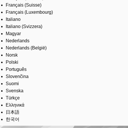
Français (Suisse)
Français (Luxembourg)
Italiano
Italiano (Svizzera)
Magyar
Nederlands
Nederlands (België)
Norsk
Polski
Português
Slovenčina
Suomi
Svenska
Türkçe
Ελληνικά
日本語
한국어