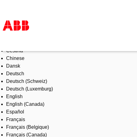
Select Language
Products & Solutions
Čeština
Industries
Chinese
Services
Dansk
About us
Deutsch
Where to buy
Deutsch (Schweiz)
Contact us
Deutsch (Luxemburg)
Careers
English
English (Canada)
Español
Français
Français (Belgique)
Français (Canada)