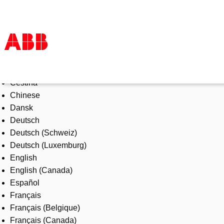
Select Language
Products & Solutions
Čeština
Industries
Chinese
Services
Dansk
About us
Deutsch
Where to buy
Deutsch (Schweiz)
Contact us
Deutsch (Luxemburg)
Careers
English
English (Canada)
Español
Français
Français (Belgique)
Français (Canada)