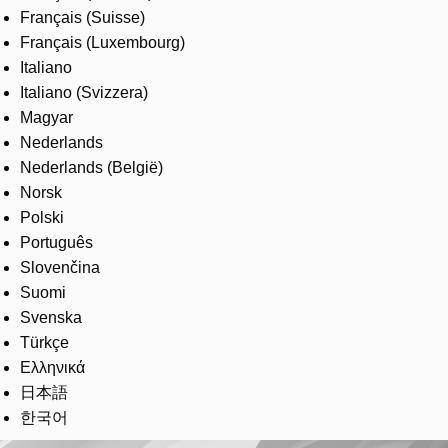
Français (Suisse)
Français (Luxembourg)
Italiano
Italiano (Svizzera)
Magyar
Nederlands
Nederlands (België)
Norsk
Polski
Português
Slovenčina
Suomi
Svenska
Türkçe
Ελληνικά
日本語
한국어