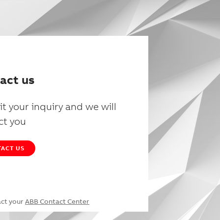
act us
t your inquiry and we will
ct you
ACT US
act your
ABB Contact Center