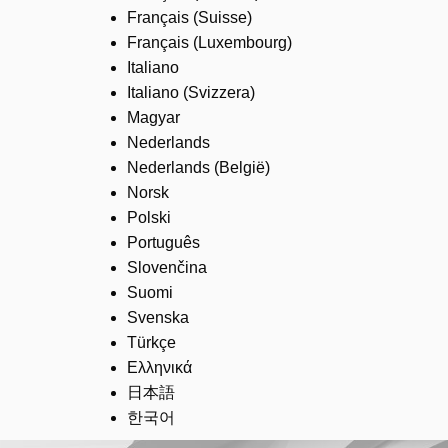
Français (Suisse)
Français (Luxembourg)
Italiano
Italiano (Svizzera)
Magyar
Nederlands
Nederlands (België)
Norsk
Polski
Português
Slovenčina
Suomi
Svenska
Türkçe
Ελληνικά
日本語
한국어