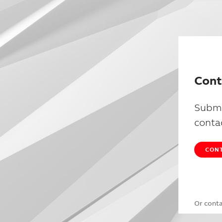
Cont
Submi
conta
CONT
Or cont