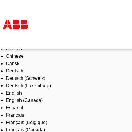
Select Language
Products & Solutions
Čeština
Industries
Chinese
Services
Dansk
About us
Deutsch
Where to buy
Deutsch (Schweiz)
Contact us
Deutsch (Luxemburg)
Careers
English
English (Canada)
Español
Français
Français (Belgique)
Français (Canada)