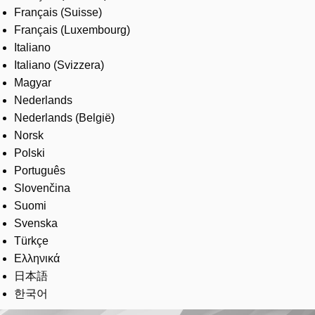
Français (Suisse)
Français (Luxembourg)
Italiano
Italiano (Svizzera)
Magyar
Nederlands
Nederlands (België)
Norsk
Polski
Português
Slovenčina
Suomi
Svenska
Türkçe
Ελληνικά
日本語
한국어