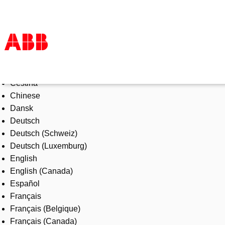
Select Language
Products & Solutions
Čeština
Industries
Chinese
Services
Dansk
About us
Deutsch
Where to buy
Deutsch (Schweiz)
Contact us
Deutsch (Luxemburg)
Careers
English
English (Canada)
Español
Français
Français (Belgique)
Français (Canada)