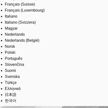
Français (Suisse)
Français (Luxembourg)
Italiano
Italiano (Svizzera)
Magyar
Nederlands
Nederlands (België)
Norsk
Polski
Português
Slovenčina
Suomi
Svenska
Türkçe
Ελληνικά
日本語
한국어