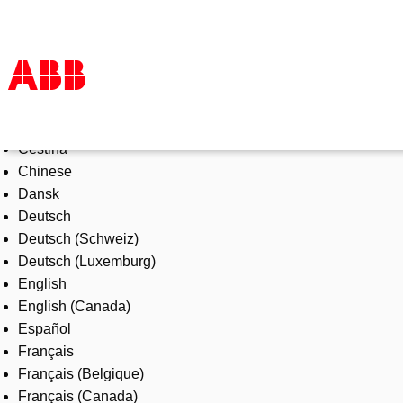
Select Language
Products & Solutions
Čeština
Industries
Chinese
Services
Dansk
About us
Deutsch
Where to buy
Deutsch (Schweiz)
Contact us
Deutsch (Luxemburg)
Careers
English
English (Canada)
Español
Français
Français (Belgique)
Français (Canada)