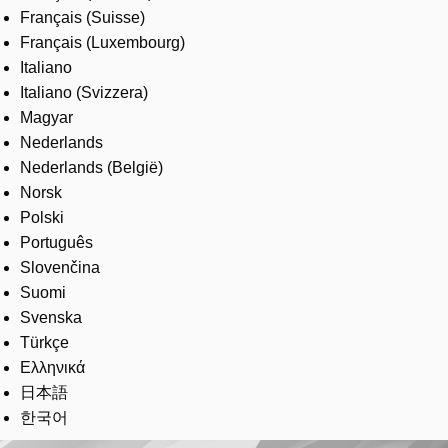
Français (Suisse)
Français (Luxembourg)
Italiano
Italiano (Svizzera)
Magyar
Nederlands
Nederlands (België)
Norsk
Polski
Português
Slovenčina
Suomi
Svenska
Türkçe
Ελληνικά
日本語
한국어