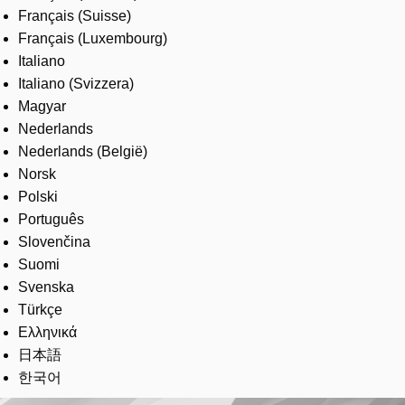
Français (Suisse)
Français (Luxembourg)
Italiano
Italiano (Svizzera)
Magyar
Nederlands
Nederlands (België)
Norsk
Polski
Português
Slovenčina
Suomi
Svenska
Türkçe
Ελληνικά
日本語
한국어