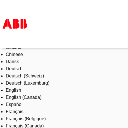
Select Language
Products & Solutions
Čeština
Industries
Chinese
Services
Dansk
About us
Deutsch
Where to buy
Deutsch (Schweiz)
Contact us
Deutsch (Luxemburg)
Careers
English
English (Canada)
Español
Français
Français (Belgique)
Français (Canada)