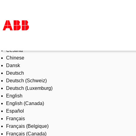
Select Language
Products & Solutions
Čeština
Industries
Chinese
Services
Dansk
About us
Deutsch
Where to buy
Deutsch (Schweiz)
Contact us
Deutsch (Luxemburg)
Careers
English
English (Canada)
Español
Français
Français (Belgique)
Français (Canada)