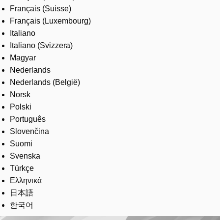
Français (Suisse)
Français (Luxembourg)
Italiano
Italiano (Svizzera)
Magyar
Nederlands
Nederlands (België)
Norsk
Polski
Português
Slovenčina
Suomi
Svenska
Türkçe
Ελληνικά
日本語
한국어