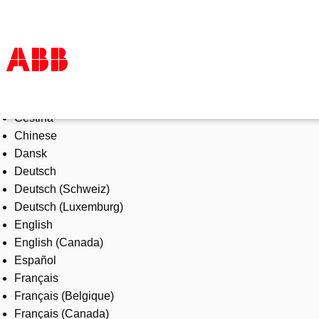
Select Language
Products & Solutions
Čeština
Industries
Chinese
Services
Dansk
About us
Deutsch
Where to buy
Deutsch (Schweiz)
Contact us
Deutsch (Luxemburg)
Careers
English
English (Canada)
Español
Français
Français (Belgique)
Français (Canada)