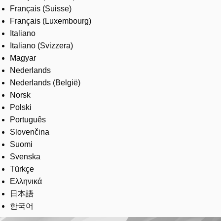
Français (Suisse)
Français (Luxembourg)
Italiano
Italiano (Svizzera)
Magyar
Nederlands
Nederlands (België)
Norsk
Polski
Português
Slovenčina
Suomi
Svenska
Türkçe
Ελληνικά
日本語
한국어