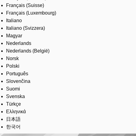
Français (Suisse)
Français (Luxembourg)
Italiano
Italiano (Svizzera)
Magyar
Nederlands
Nederlands (België)
Norsk
Polski
Português
Slovenčina
Suomi
Svenska
Türkçe
Ελληνικά
日本語
한국어