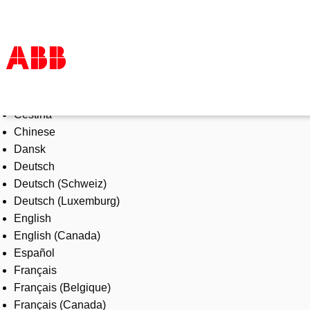
Select Language
Products & Solutions
Čeština
Industries
Chinese
Services
Dansk
About us
Deutsch
Where to buy
Deutsch (Schweiz)
Contact us
Deutsch (Luxemburg)
Careers
English
English (Canada)
Español
Français
Français (Belgique)
Français (Canada)